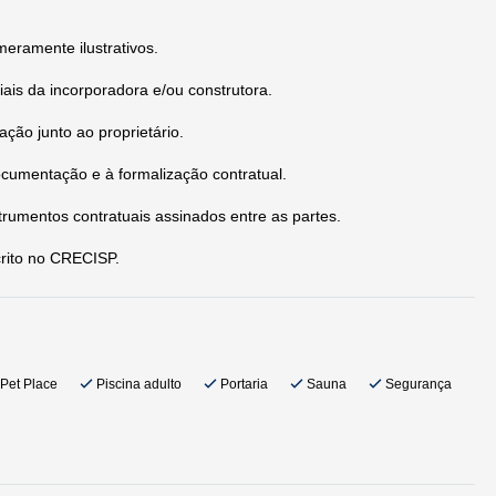
eramente ilustrativos.
ais da incorporadora e/ou construtora.
ção junto ao proprietário.
ocumentação e à formalização contratual.
trumentos contratuais assinados entre as partes.
crito no CRECISP.
Pet Place
Piscina adulto
Portaria
Sauna
Segurança