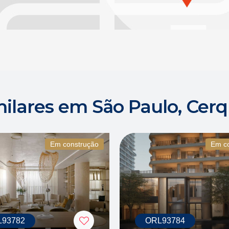
milares em São Paulo, Cerq
Em construção
Em c
93782
ORL93784