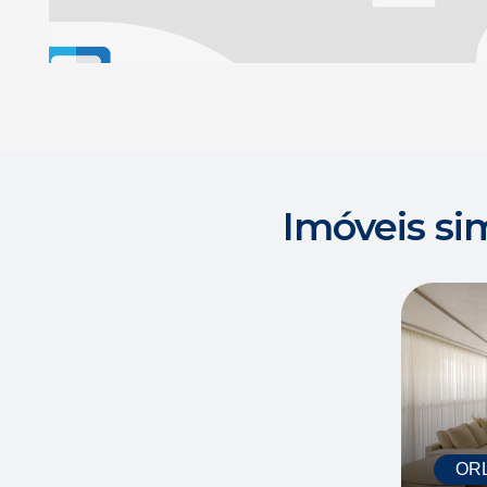
Imóveis si
ORL