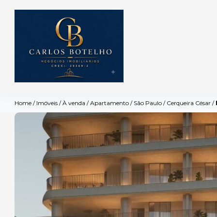
Home
/
Imóveis
/
À venda
/
Apartamento
/
São Paulo
/
Cerqueira César
/