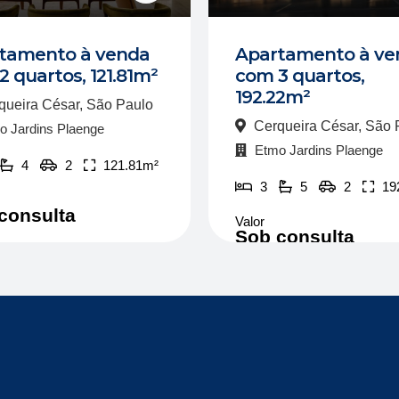
tamento à venda
Apartamento à ve
 quartos, 121.81m²
com 3 quartos,
192.22m²
ueira César, São Paulo
Cerqueira César, São 
 Jardins Plaenge
Etmo Jardins Plaenge
4
2
121.81m²
3
5
2
19
consulta
Valor
Sob consulta